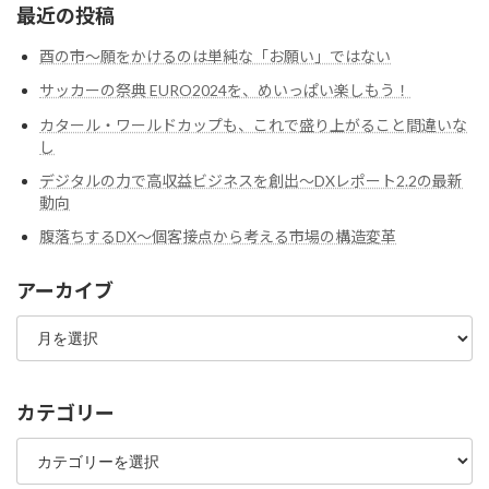
最近の投稿
酉の市～願をかけるのは単純な「お願い」ではない
サッカーの祭典 EURO2024を、めいっぱい楽しもう！
カタール・ワールドカップも、これで盛り上がること間違いな
し
デジタルの力で高収益ビジネスを創出～DXレポート2.2の最新
動向
腹落ちするDX〜個客接点から考える市場の構造変革
アーカイブ
ア
ー
カ
イ
ブ
カテゴリー
カ
テ
ゴ