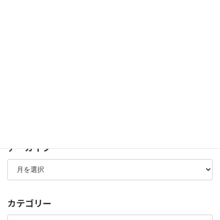
出し続けるために ～ 富士通（株）の福田譲執行
役員が、DXプロジェクト「フジト […]
続きを読む
最近の投稿
酉の市～願をかけるのは単純な「お願い」ではない
サッカーの祭典 EURO2024を、めいっぱい楽しもう！
カタール・ワールドカップも、これで盛り上がること間違いな
し
アーカイブ
ア
ー
カ
イ
ブ
カテゴリー
カ