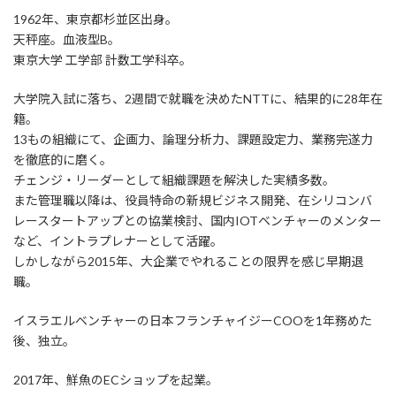
1962年、東京都杉並区出身。
天秤座。血液型B。
東京大学 工学部 計数工学科卒。
大学院入試に落ち、2週間で就職を決めたNTTに、結果的に28年在
籍。
13もの組織にて、企画力、論理分析力、課題設定力、業務完遂力
を徹底的に磨く。
チェンジ・リーダーとして組織課題を解決した実績多数。
また管理職以降は、役員特命の新規ビジネス開発、在シリコンバ
レースタートアップとの協業検討、国内IOTベンチャーのメンター
など、イントラプレナーとして活躍。
しかしながら2015年、大企業でやれることの限界を感じ早期退
職。
イスラエルベンチャーの日本フランチャイジーCOOを1年務めた
後、独立。
2017年、鮮魚のECショップを起業。