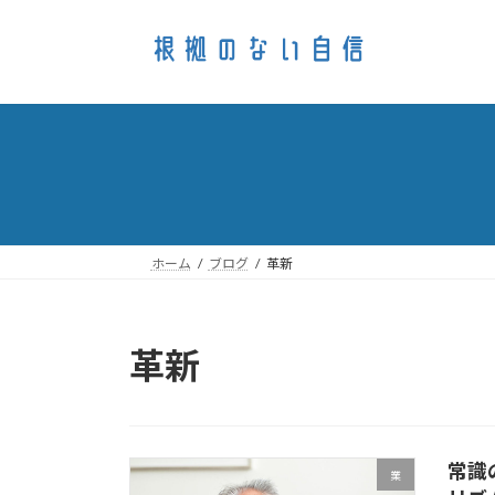
コ
ナ
ン
ビ
テ
ゲ
ン
ー
ツ
シ
へ
ョ
ス
ン
キ
に
ッ
移
プ
動
ホーム
ブログ
革新
革新
常識
業