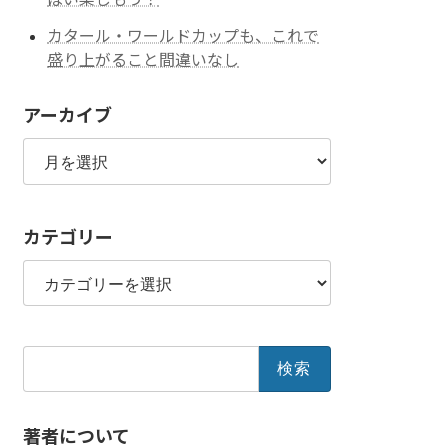
カタール・ワールドカップも、これで
盛り上がること間違いなし
アーカイブ
ア
ー
カ
イ
カテゴリー
ブ
カ
テ
ゴ
リ
ー
検
索:
著者について