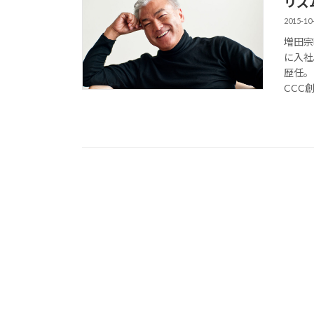
リズ
2015-10
増田宗
に入社
歴任。
CCC創