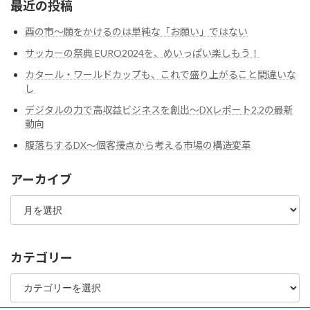
最近の投稿
酉の市～願をかけるのは単純な「お願い」ではない
サッカーの祭典 EURO2024を、めいっぱい楽しもう！
カタール・ワールドカップも、これで盛り上がること間違いな
し
デジタルの力で高収益ビジネスを創出～DXレポート2.2の最新
動向
腹落ちするDX〜個客接点から考える市場の構造変革
アーカイブ
ア
ー
カ
イ
ブ
カテゴリー
カ
テ
ゴ