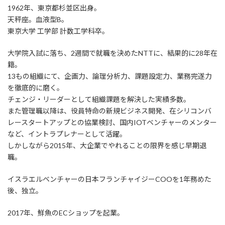
1962年、東京都杉並区出身。
天秤座。血液型B。
東京大学 工学部 計数工学科卒。
大学院入試に落ち、2週間で就職を決めたNTTに、結果的に28年在
籍。
13もの組織にて、企画力、論理分析力、課題設定力、業務完遂力
を徹底的に磨く。
チェンジ・リーダーとして組織課題を解決した実績多数。
また管理職以降は、役員特命の新規ビジネス開発、在シリコンバ
レースタートアップとの協業検討、国内IOTベンチャーのメンター
など、イントラプレナーとして活躍。
しかしながら2015年、大企業でやれることの限界を感じ早期退
職。
イスラエルベンチャーの日本フランチャイジーCOOを1年務めた
後、独立。
2017年、鮮魚のECショップを起業。