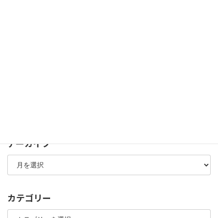
ウェブサイトを利用したDXの実践～ネット黎明期の採用活動
1996-10-16
最近の投稿
酉の市～願をかけるのは単純な「お願い」ではない
サッカーの祭典 EURO2024を、めいっぱい楽しもう！
カタール・ワールドカップも、これで盛り上がること間違いな
し
アーカイブ
ア
ー
カ
イ
ブ
カテゴリー
カ