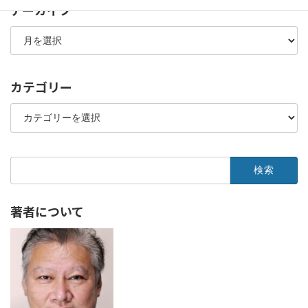
アーカイブ
ア
ー
カ
イ
ブ
カテゴリー
カ
テ
ゴ
リ
ー
検
索:
著者について